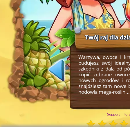
Twój raj dla dz
Warzywa, owoce i kr
budujesz swój idealn
szkodniki z dala od pó
kupić zebrane owoce
nowych ogrodów i roś
znajdziesz tam nowe b
hodowla mega-roślin...
Support
For