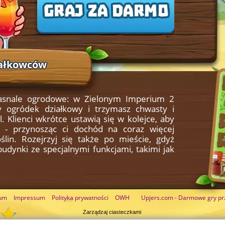
iałkowców
asnale ogrodowe: w Zielonym Imperium 2
y ogródek działkowy i trzymasz chwasty i
l. Klienci wkrótce ustawią się w kolejce, aby
 - przynosząc ci dochód na coraz więcej
lin. Rozejrzyj się także po mieście, gdyż
udynki ze specjalnymi funkcjami, takimi jak
um
Impressum
Polityka prywatności
OWH
Upjers.com - Darmowe gry pr
Zarządzaj ciasteczkami